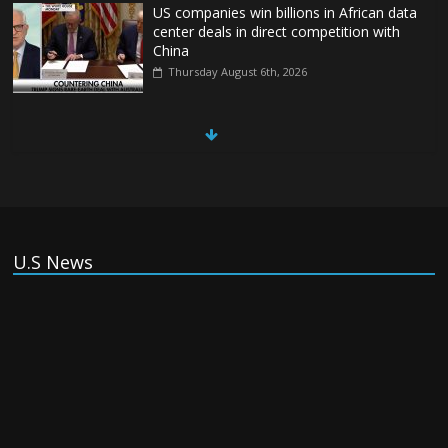
US companies win billions in African data
center deals in direct competition with
China
Thursday August 6th, 2026
China, Russia, Iran and North Korea
form ‘axis of aggressors’ that could
overwhelm US, book warns
Thursday August 6th, 2026
(Tiếng Việt) VinFast mất 400 triệu USD
U.S News
ưu đãi cho dự án nhà máy xe điện tại Mỹ
Tuesday August 4th, 2026
(Tiếng Việt) Trung Quốc va chạm với
Philippines trong khi vẫn cứu thuyền viên
Việt Nam, vì sao?
Tuesday August 4th, 2026