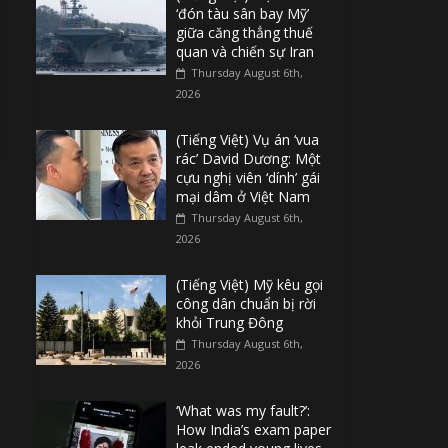
‘đón tàu sân bay Mỹ’
giữa căng thẳng thuế
quan và chiến sự Iran
Thursday August 6th,
2026
(Tiếng Việt) Vụ án ‘vua
rác’ David Dương: Một
cựu nghị viên ‘dính’ gái
mại dâm ở Việt Nam
Thursday August 6th,
2026
(Tiếng Việt) Mỹ kêu gọi
công dân chuẩn bị rời
khỏi Trung Đông
Thursday August 6th,
2026
‘What was my fault?’:
How India’s exam paper