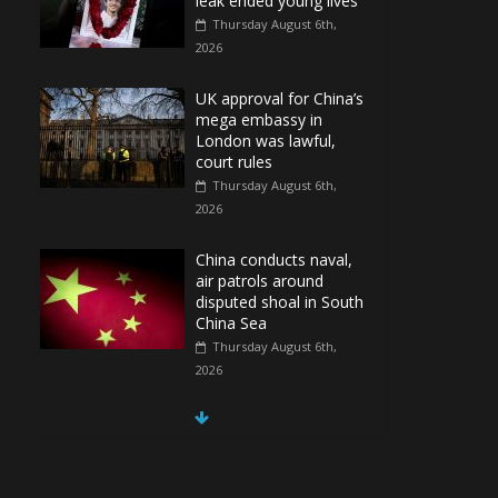
leak ended young lives
Thursday August 6th,
2026
UK approval for China’s
mega embassy in
London was lawful,
court rules
Thursday August 6th,
2026
China conducts naval,
air patrols around
disputed shoal in South
China Sea
Thursday August 6th,
2026
Spain Regains Control of Enclave After