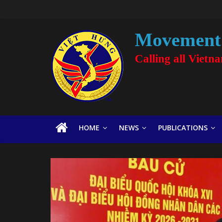
Movement 
Calling all Vietn
HOME
NEWS
PUBLICATIONS