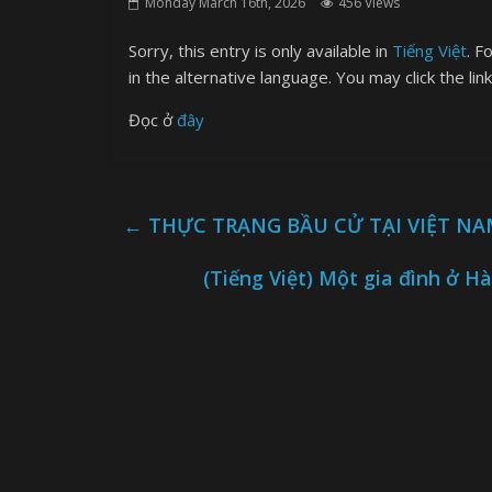
Monday March 16th, 2026
456 Views
Sorry, this entry is only available in
Tiếng Việt
. F
in the alternative language. You may click the lin
Đọc ở
đây
←
THỰC TRẠNG BẦU CỬ TẠI VIỆT N
(Tiếng Việt) Một gia đình ở Hà