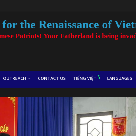
for the Renaissance of Vie
amese Patriots! Your Fatherland is being inva
OUTREACH
CONTACT US
TIẾNG VIỆT
LANGUAGES