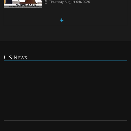
Thursday August 6th, 2026
China, Russia, Iran and North Korea
form ‘axis of aggressors’ that could
overwhelm US, book warns
Thursday August 6th, 2026
(Tiếng Việt) VinFast mất 400 triệu USD
U.S News
ưu đãi cho dự án nhà máy xe điện tại Mỹ
Tuesday August 4th, 2026
(Tiếng Việt) Trung Quốc va chạm với
Philippines trong khi vẫn cứu thuyền viên
Việt Nam, vì sao?
Tuesday August 4th, 2026
(Tiếng Việt) Ba người thiệt mạng khi bom
phát nổ tại một nhà hàng ở Moscow,