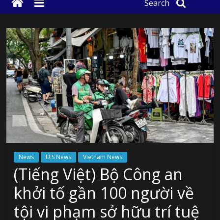
Search
News
U.S News
Vietnam News
(Tiếng Việt) Bộ Công an
khởi tố gần 100 người về
tội vi phạm sở hữu trí tuệ