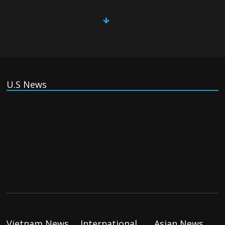
China, Russia, Iran and North Korea
form ‘axis of aggressors’ that could
overwhelm US, book warns
Thursday August 6th, 2026
(Tiếng Việt) VinFast mất 400 triệu USD
U.S News
ưu đãi cho dự án nhà máy xe điện tại Mỹ
Tuesday August 4th, 2026
(Tiếng Việt) Trung Quốc va chạm với Philippines trong khi
vẫn cứu thuyền viên Việt Nam, vì sao?
Tuesday August 4th, 2026
Vietnam News
International
Asian News