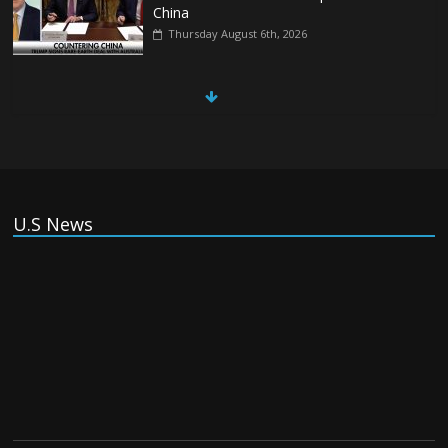
China
Thursday August 6th, 2026
China, Russia, Iran and North Korea
form ‘axis of aggressors’ that could
overwhelm US, book warns
Thursday August 6th, 2026
U.S News
(Tiếng Việt) VinFast mất 400 triệu USD ưu đãi cho dự án nhà
máy xe điện tại Mỹ
Tuesday August 4th, 2026
(Tiếng Việt) Trung Quốc va chạm với
Philippines trong khi vẫn cứu thuyền viên
Việt Nam, vì sao?
Tuesday August 4th, 2026