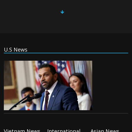
China, Russia, Iran and North Korea
form ‘axis of aggressors’ that could
overwhelm US, book warns
Thursday August 6th, 2026
(Tiếng Việt) VinFast mất 400 triệu USD
U.S News
ưu đãi cho dự án nhà máy xe điện tại Mỹ
Tuesday August 4th, 2026
(Tiếng Việt) Trung Quốc va chạm với
Philippines trong khi vẫn cứu thuyền viên
Việt Nam, vì sao?
Tuesday August 4th, 2026
(Tiếng Việt) Ba người thiệt mạng khi bom
phát nổ tại một nhà hàng ở Moscow,
theo truyền thông nhà nước
Vietnam News
International
Asian News