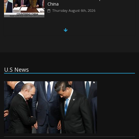
China
Thursday August 6th, 2026
China, Russia, Iran and North Korea
form ‘axis of aggressors’ that could
overwhelm US, book warns
Thursday August 6th, 2026
(Tiếng Việt) VinFast mất 400 triệu USD
U.S News
ưu đãi cho dự án nhà máy xe điện tại Mỹ
Tuesday August 4th, 2026
(Tiếng Việt) Trung Quốc va chạm với
Philippines trong khi vẫn cứu thuyền viên
Việt Nam, vì sao?
Tuesday August 4th, 2026
(Tiếng Việt) Ba người thiệt mạng khi bom