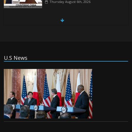
Thursday August 6th, 2026
China, Russia, Iran and North Korea
form ‘axis of aggressors’ that could
overwhelm US, book warns
Thursday August 6th, 2026
(Tiếng Việt) VinFast mất 400 triệu USD
U.S News
ưu đãi cho dự án nhà máy xe điện tại Mỹ
Tuesday August 4th, 2026
(Tiếng Việt) Trung Quốc va chạm với
Philippines trong khi vẫn cứu thuyền viên
Việt Nam, vì sao?
Tuesday August 4th, 2026
(Tiếng Việt) Ba người thiệt mạng khi bom
phát nổ tại một nhà hàng ở Moscow,