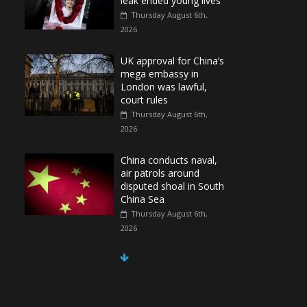
leak ended young lives
Thursday August 6th,
2026
UK approval for China’s
mega embassy in
London was lawful,
court rules
Thursday August 6th,
2026
China conducts naval,
air patrols around
disputed shoal in South
China Sea
Thursday August 6th,
2026
Spain Regains Control
of Enclave After
Migrants Overrun It
Thursday August 6th,