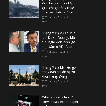
‘đón tàu sân bay Mỹ’
giữa căng thẳng thuế
quan và chiến sự Iran
Thursday August 6th,
2026
(Tiếng Việt) Vụ án ‘vua
rác’ David Dương: Một
cựu nghị viên ‘dính’ gái
mại dâm ở Việt Nam
Thursday August 6th,
2026
(Tiếng Việt) Mỹ kêu gọi
công dân chuẩn bị rời
khỏi Trung Đông
Thursday August 6th,
2026
‘What was my fault?’:
How India’s exam paper