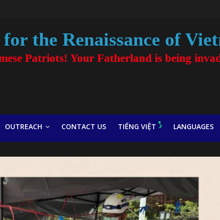
for the Renaissance of Vie
amese Patriots! Your Fatherland is being inva
OUTREACH
CONTACT US
TIẾNG VIỆT
LANGUAGES