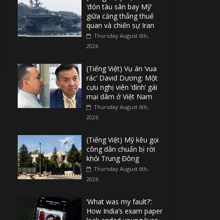
‘đón tàu sân bay Mỹ’
giữa căng thẳng thuế
quan và chiến sự Iran
Thursday August 6th,
2026
(Tiếng Việt) Vụ án ‘vua
rác’ David Dương: Một
cựu nghị viên ‘dính’ gái
mại dâm ở Việt Nam
Thursday August 6th,
2026
(Tiếng Việt) Mỹ kêu gọi
công dân chuẩn bị rời
khỏi Trung Đông
Thursday August 6th,
2026
‘What was my fault?’:
How India’s exam paper