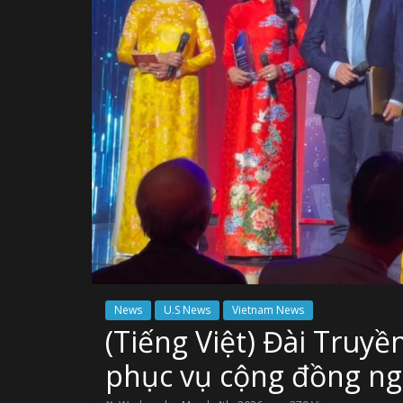
News
U.S News
Vietnam News
(Tiếng Việt) Đài Truy
phục vụ cộng đồng ng