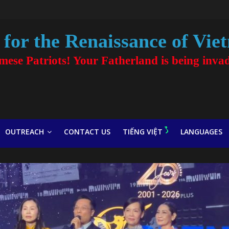
for the Renaissance of Vie
amese Patriots! Your Fatherland is being inva
OUTREACH
CONTACT US
TIẾNG VIỆT
LANGUAGES