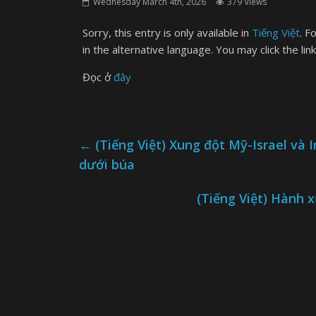
Wednesday March 4th, 2026
379 Views
Sorry, this entry is only available in
Tiếng Việt
. F
in the alternative language. You may click the lin
Đọc ở
đây
←
(Tiếng Việt) Xung đột Mỹ-Israel và I
dưới búa
(Tiếng Việt) Hành x