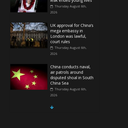
leak ended young lives
Thursday August 6th,
2026
UK approval for China’s
mega embassy in
London was lawful,
court rules
Thursday August 6th,
2026
China conducts naval,
air patrols around
disputed shoal in South
China Sea
Thursday August 6th,
2026
Spain Regains Control
of Enclave After
Migrants Overrun It
Thursday August 6th,