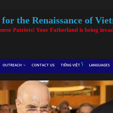
for the Renaissance of Vie
amese Patriots! Your Fatherland is being inva
OUTREACH
CONTACT US
TIẾNG VIỆT
LANGUAGES