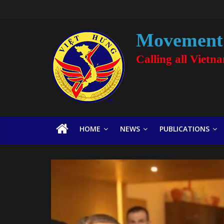
Movement 
Calling all Vietn
HOME
NEWS
PUBLICATIONS