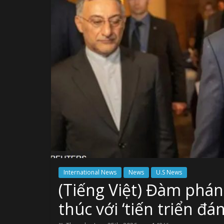
International News
News
U.S News
(Tiếng Việt) Đàm phán
thúc với ‘tiến triển đá