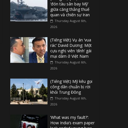
‘đón tàu sân bay Mỹ’
giữa căng thẳng thuế
quan và chiến sự Iran
Thursday August 6th,
2026
(Tiếng Việt) Vụ án ‘vua
rác’ David Dương: Một
cựu nghị viên ‘dính’ gái
mại dâm ở Việt Nam
Thursday August 6th,
2026
(Tiếng Việt) Mỹ kêu gọi
công dân chuẩn bị rời
khỏi Trung Đông
Thursday August 6th,
2026
‘What was my fault?’:
How India’s exam paper