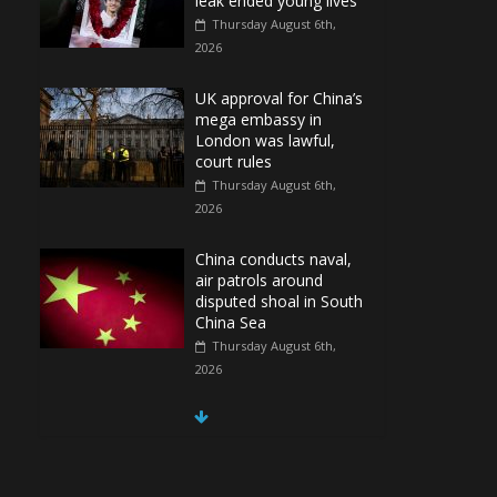
leak ended young lives
Thursday August 6th,
2026
UK approval for China’s
mega embassy in
London was lawful,
court rules
Thursday August 6th,
2026
China conducts naval,
air patrols around
disputed shoal in South
China Sea
Thursday August 6th,
2026
Spain Regains Control
of Enclave After
Migrants Overrun It
Thursday August 6th,