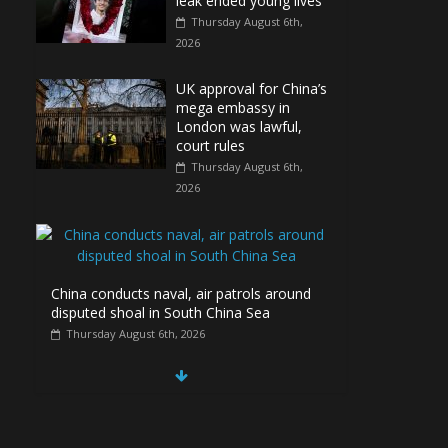
leak ended young lives
Thursday August 6th,
2026
UK approval for China’s
mega embassy in
London was lawful,
court rules
Thursday August 6th,
2026
China conducts naval, air patrols around
disputed shoal in South China Sea
Thursday August 6th, 2026
Spain Regains Control of Enclave After