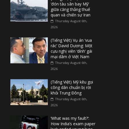
‘đón tàu sân bay Mỹ’
giữa căng thẳng thuế
quan và chiến sự Iran
Thursday August 6th,
2026
(Tiếng Việt) Vụ án ‘vua
rác’ David Dương: Một
cựu nghị viên ‘dính’ gái
mại dâm ở Việt Nam
Thursday August 6th,
2026
(Tiếng Việt) Mỹ kêu gọi
công dân chuẩn bị rời
khỏi Trung Đông
Thursday August 6th,
2026
‘What was my fault?’:
How India’s exam paper