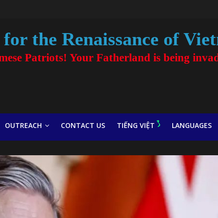
for the Renaissance of Vie
amese Patriots! Your Fatherland is being inva
OUTREACH
CONTACT US
TIẾNG VIỆT
LANGUAGES