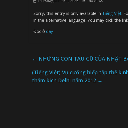
Thursday June 25th, 2026
140 Views
Sorry, this entry is only available in
Tiếng Việt
. F
in the alternative language. You may click the lin
Đọc ở
đây
←
NHỮNG CON TÀU CŨ CỦA NHẬT BẢ
(Tiếng Việt) Vụ cưỡng hiếp tập thể kin
thảm kịch Delhi năm 2012
→