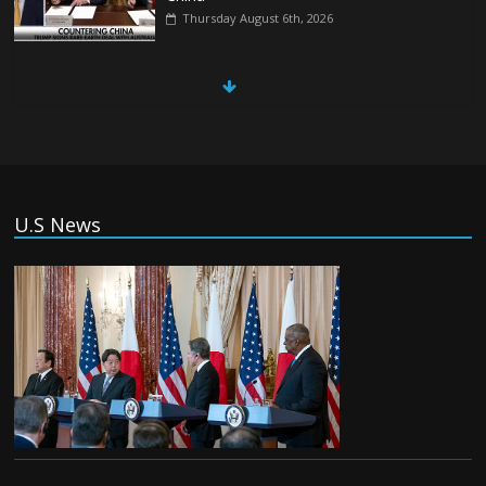
Thursday August 6th, 2026
China, Russia, Iran and North Korea
form ‘axis of aggressors’ that could
overwhelm US, book warns
Thursday August 6th, 2026
(Tiếng Việt) VinFast mất 400 triệu USD
U.S News
ưu đãi cho dự án nhà máy xe điện tại Mỹ
Tuesday August 4th, 2026
(Tiếng Việt) Trung Quốc va chạm với
Philippines trong khi vẫn cứu thuyền viên
Việt Nam, vì sao?
Tuesday August 4th, 2026
(Tiếng Việt) Ba người thiệt mạng khi bom