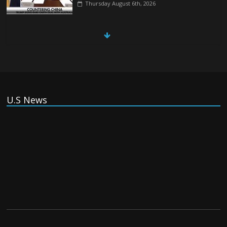
Thursday August 6th, 2026
China, Russia, Iran and North Korea
form ‘axis of aggressors’ that could
overwhelm US, book warns
Thursday August 6th, 2026
U.S News
(Tiếng Việt) VinFast mất 400 triệu USD ưu đãi cho dự án nhà
máy xe điện tại Mỹ
Tuesday August 4th, 2026
(Tiếng Việt) Trung Quốc va chạm với Philippines trong khi
vẫn cứu thuyền viên Việt Nam, vì sao?
Tuesday August 4th, 2026