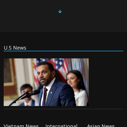
China, Russia, Iran and North Korea
form ‘axis of aggressors’ that could
overwhelm US, book warns
Thursday August 6th, 2026
(Tiếng Việt) VinFast mất 400 triệu USD
U.S News
ưu đãi cho dự án nhà máy xe điện tại Mỹ
Tuesday August 4th, 2026
(Tiếng Việt) Trung Quốc va chạm với
Philippines trong khi vẫn cứu thuyền viên
Việt Nam, vì sao?
Tuesday August 4th, 2026
(Tiếng Việt) Ba người thiệt mạng khi bom
phát nổ tại một nhà hàng ở Moscow,
theo truyền thông nhà nước
Vietnam News
International
Asian News