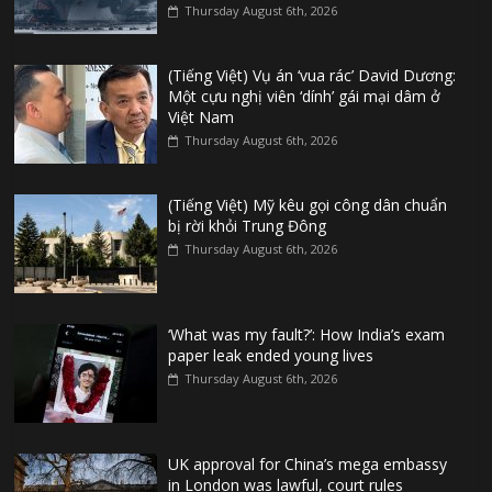
Thursday August 6th, 2026
(Tiếng Việt) Vụ án ‘vua rác’ David Dương:
Một cựu nghị viên ‘dính’ gái mại dâm ở
Việt Nam
Thursday August 6th, 2026
(Tiếng Việt) Mỹ kêu gọi công dân chuẩn
bị rời khỏi Trung Đông
Thursday August 6th, 2026
‘What was my fault?’: How India’s exam
paper leak ended young lives
Thursday August 6th, 2026
UK approval for China’s mega embassy
in London was lawful, court rules