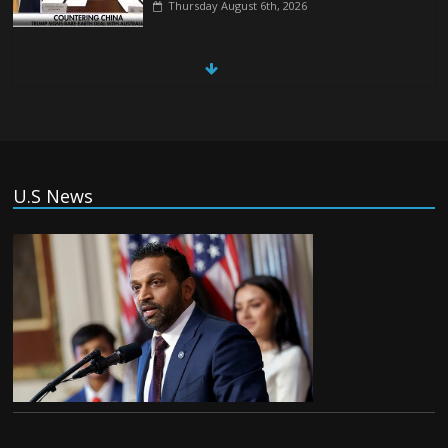
Thursday August 6th, 2026
China, Russia, Iran and North Korea
form ‘axis of aggressors’ that could
overwhelm US, book warns
Thursday August 6th, 2026
(Tiếng Việt) VinFast mất 400 triệu USD
U.S News
ưu đãi cho dự án nhà máy xe điện tại Mỹ
Tuesday August 4th, 2026
(Tiếng Việt) Trung Quốc va chạm với
Philippines trong khi vẫn cứu thuyền viên
Việt Nam, vì sao?
Tuesday August 4th, 2026
(Tiếng Việt) Ba người thiệt mạng khi bom
phát nổ tại một nhà hàng ở Moscow,