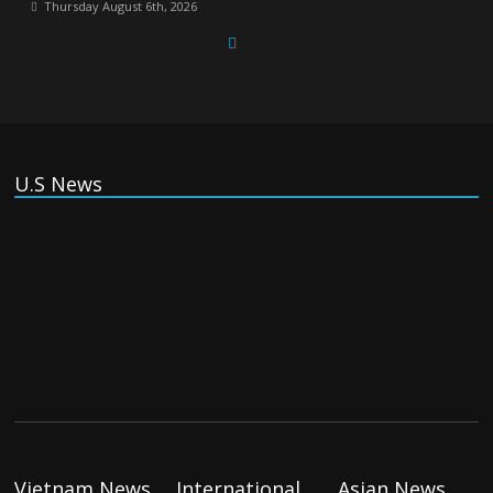
Thursday August 6th, 2026
Spain Regains Control of Enclave After Migrants Overrun It
Thursday August 6th, 2026
U.S News
US companies win billions in African data center deals in
direct competition with China
Thursday August 6th, 2026
China, Russia, Iran and North Korea form ‘axis of
aggressors’ that could overwhelm US, book warns
Thursday August 6th, 2026
Vietnam News
International
Asian News