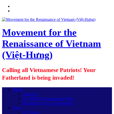
Movement for the
Renaissance of Vietnam
(Việt-Hưng)
Calling all Vietnamese Patriots! Your
Fatherland is being invaded!
Home
About Us
VH-MRVN Organization Chart
Biography of Dr. Long Nguyen
News
U.S News