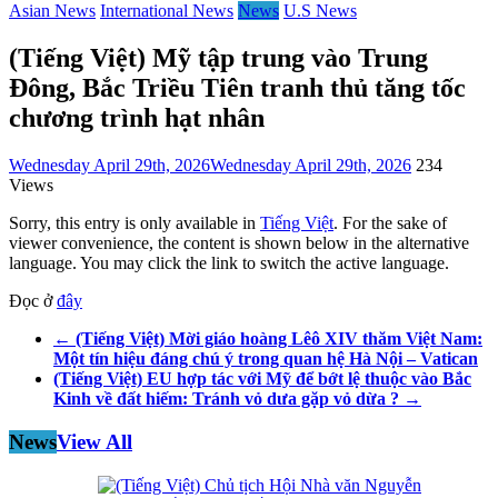
Asian News
International News
News
U.S News
(Tiếng Việt) Mỹ tập trung vào Trung
Đông, Bắc Triều Tiên tranh thủ tăng tốc
chương trình hạt nhân
Wednesday April 29th, 2026
Wednesday April 29th, 2026
234
Views
Sorry, this entry is only available in
Tiếng Việt
. For the sake of
viewer convenience, the content is shown below in the alternative
language. You may click the link to switch the active language.
Đọc ở
đây
←
(Tiếng Việt) Mời giáo hoàng Lêô XIV thăm Việt Nam:
Một tín hiệu đáng chú ý trong quan hệ Hà Nội – Vatican
(Tiếng Việt) EU hợp tác với Mỹ để bớt lệ thuộc vào Bắc
Kinh về đất hiếm: Tránh vỏ dưa gặp vỏ dừa ?
→
News
View All