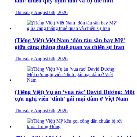
làm: nhiều quy định mới và cụ thể hơn
Thursday August 6th, 2026
(Tiếng Việt) Việt Nam ‘đón tàu sân bay Mỹ’
giữa căng thẳng thuế quan và chiến sự Iran
Thursday August 6th, 2026
(Tiếng Việt) Vụ án ‘vua rác’ David Dương: Một
cựu nghị viên ‘dính’ gái mại dâm ở Việt Nam
Thursday August 6th, 2026