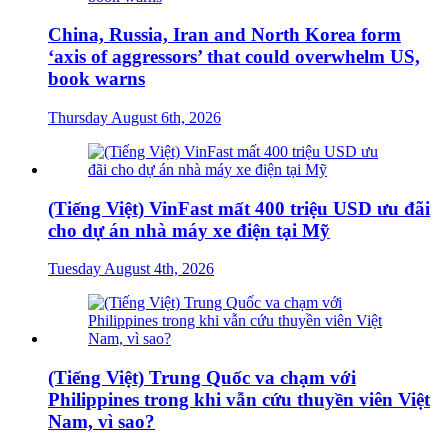
China, Russia, Iran and North Korea form
‘axis of aggressors’ that could overwhelm US,
book warns
Thursday August 6th, 2026
(Tiếng Việt) VinFast mất 400 triệu USD ưu đãi
cho dự án nhà máy xe điện tại Mỹ
Tuesday August 4th, 2026
(Tiếng Việt) Trung Quốc va chạm với
Philippines trong khi vẫn cứu thuyền viên Việt
Nam, vì sao?