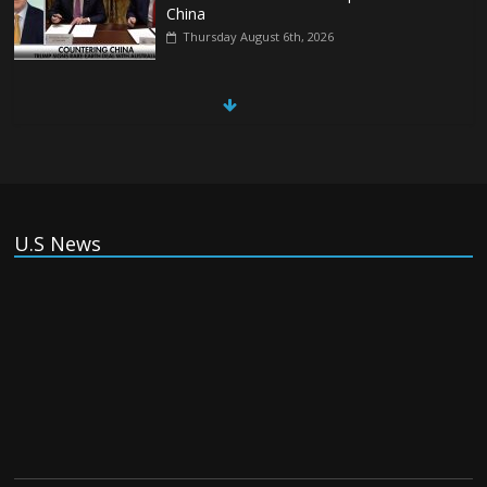
China
Thursday August 6th, 2026
China, Russia, Iran and North Korea
form ‘axis of aggressors’ that could
overwhelm US, book warns
Thursday August 6th, 2026
(Tiếng Việt) VinFast mất 400 triệu USD
U.S News
ưu đãi cho dự án nhà máy xe điện tại Mỹ
Tuesday August 4th, 2026
(Tiếng Việt) Trung Quốc va chạm với
Philippines trong khi vẫn cứu thuyền viên
Việt Nam, vì sao?
Tuesday August 4th, 2026
(Tiếng Việt) Ba người thiệt mạng khi bom