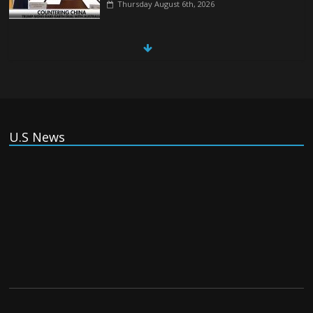
Thursday August 6th, 2026
China, Russia, Iran and North Korea
form ‘axis of aggressors’ that could
overwhelm US, book warns
Thursday August 6th, 2026
(Tiếng Việt) VinFast mất 400 triệu USD
U.S News
ưu đãi cho dự án nhà máy xe điện tại Mỹ
Tuesday August 4th, 2026
(Tiếng Việt) Trung Quốc va chạm với
Philippines trong khi vẫn cứu thuyền viên
Việt Nam, vì sao?
Tuesday August 4th, 2026