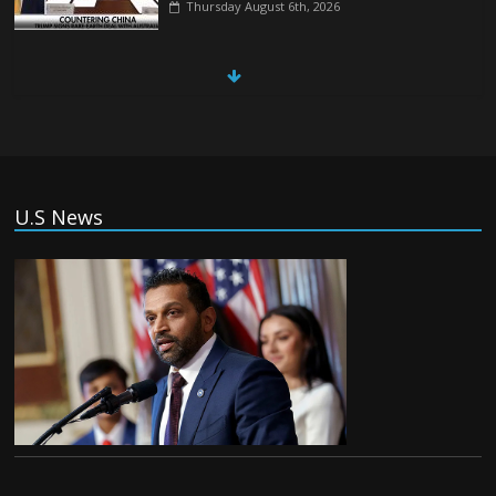
Thursday August 6th, 2026
China, Russia, Iran and North Korea
form ‘axis of aggressors’ that could
overwhelm US, book warns
Thursday August 6th, 2026
(Tiếng Việt) VinFast mất 400 triệu USD
U.S News
ưu đãi cho dự án nhà máy xe điện tại Mỹ
Tuesday August 4th, 2026
(Tiếng Việt) Trung Quốc va chạm với
Philippines trong khi vẫn cứu thuyền viên
Việt Nam, vì sao?
Tuesday August 4th, 2026
(Tiếng Việt) Ba người thiệt mạng khi bom
phát nổ tại một nhà hàng ở Moscow,