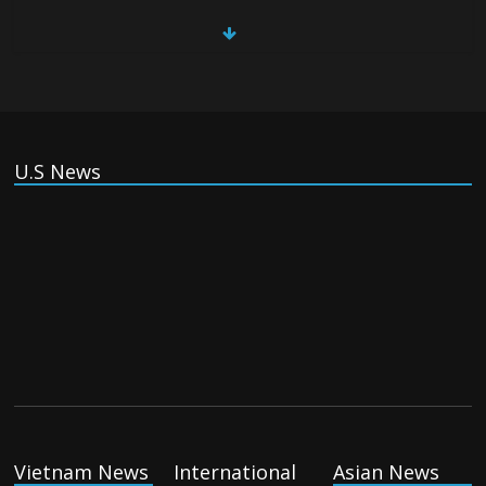
China, Russia, Iran and North Korea
form ‘axis of aggressors’ that could
overwhelm US, book warns
Thursday August 6th, 2026
U.S News
(Tiếng Việt) VinFast mất 400 triệu USD ưu đãi cho dự án nhà
máy xe điện tại Mỹ
Tuesday August 4th, 2026
(Tiếng Việt) Trung Quốc va chạm với Philippines trong khi
vẫn cứu thuyền viên Việt Nam, vì sao?
Tuesday August 4th, 2026
Vietnam News
International
Asian News