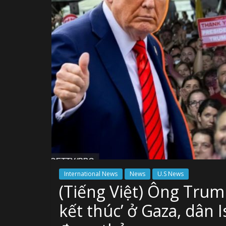
International News
News
U.S News
(Tiếng Việt) Ông Trum
kết thúc’ ở Gaza, dân 