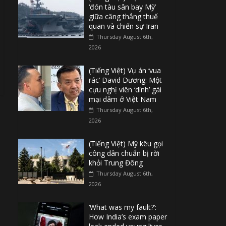
‘đón tàu sân bay Mỹ’
giữa căng thẳng thuế
quan và chiến sự Iran
Thursday August 6th,
2026
(Tiếng Việt) Vụ án ‘vua
rác’ David Dương: Một
cựu nghị viên ‘dính’ gái
mại dâm ở Việt Nam
Thursday August 6th,
2026
(Tiếng Việt) Mỹ kêu gọi
công dân chuẩn bị rời
khỏi Trung Đông
Thursday August 6th,
2026
‘What was my fault?’:
How India’s exam paper