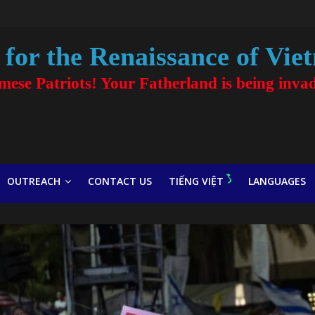
for the Renaissance of Vie
amese Patriots! Your Fatherland is being inva
OUTREACH
CONTACT US
TIẾNG VIỆT
LANGUAGES