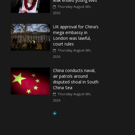
leak ended young lives
Thursday August 6th,
2026
UK approval for China’s
mega embassy in
London was lawful,
court rules
Thursday August 6th,
2026
China conducts naval,
air patrols around
disputed shoal in South
China Sea
Thursday August 6th,
2026
Spain Regains Control
of Enclave After
Migrants Overrun It
Thursday August 6th,