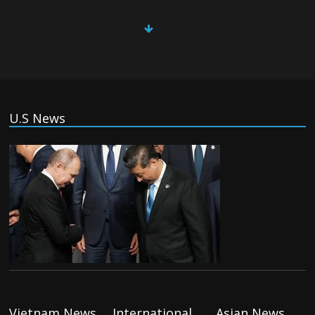
China, Russia, Iran and North Korea
form ‘axis of aggressors’ that could
overwhelm US, book warns
Thursday August 6th, 2026
(Tiếng Việt) VinFast mất 400 triệu USD
U.S News
ưu đãi cho dự án nhà máy xe điện tại Mỹ
Tuesday August 4th, 2026
(Tiếng Việt) Trung Quốc va chạm với
Philippines trong khi vẫn cứu thuyền viên
Việt Nam, vì sao?
Tuesday August 4th, 2026
(Tiếng Việt) Ba người thiệt mạng khi bom
phát nổ tại một nhà hàng ở Moscow,
theo truyền thông nhà nước
Vietnam News
International
Asian News