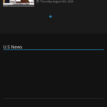
Thursday August 6th, 2026
China, Russia, Iran and North Korea
form ‘axis of aggressors’ that could
overwhelm US, book warns
Thursday August 6th, 2026
(Tiếng Việt) VinFast mất 400 triệu USD
U.S News
ưu đãi cho dự án nhà máy xe điện tại Mỹ
Tuesday August 4th, 2026
(Tiếng Việt) Trung Quốc va chạm với
Philippines trong khi vẫn cứu thuyền viên
Việt Nam, vì sao?
Tuesday August 4th, 2026
(Tiếng Việt) Ba người thiệt mạng khi bom
phát nổ tại một nhà hàng ở Moscow,