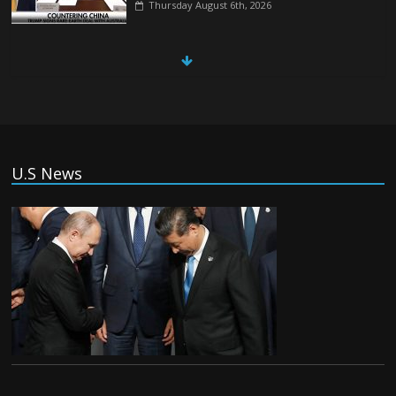
Thursday August 6th, 2026
China, Russia, Iran and North Korea
form ‘axis of aggressors’ that could
overwhelm US, book warns
Thursday August 6th, 2026
(Tiếng Việt) VinFast mất 400 triệu USD
U.S News
ưu đãi cho dự án nhà máy xe điện tại Mỹ
Tuesday August 4th, 2026
(Tiếng Việt) Trung Quốc va chạm với
Philippines trong khi vẫn cứu thuyền viên
Việt Nam, vì sao?
Tuesday August 4th, 2026
(Tiếng Việt) Ba người thiệt mạng khi bom
phát nổ tại một nhà hàng ở Moscow,