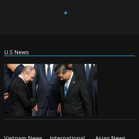
(Tiếng Việt) Đức: Thủ phạm vụ khủng bố
ở Berlin từng tìm cách gia nhập Nhà
nước Hồi Giáo
Monday August 3rd, 2026
(Tiếng Việt) Israel chấp thuận cho triển
U.S News
khai lực lượng quốc tế vào Gaza
Monday August 3rd, 2026
(Tiếng Việt) Tân thủ tướng Anh tiếp tổng
thống Ukraina, thảo luận về thỏa thuận
drone
Monday August 3rd, 2026
(Tiếng Việt) Trung Đông : Mỹ và Iran tạm
hạ nhiệt, ngừng oanh kích đêm thứ ba
liên tiếp
Vietnam News
International
Asian News