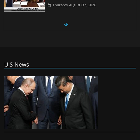
Thursday August 6th, 2026
China, Russia, Iran and North Korea
form ‘axis of aggressors’ that could
overwhelm US, book warns
Thursday August 6th, 2026
(Tiếng Việt) VinFast mất 400 triệu USD
U.S News
ưu đãi cho dự án nhà máy xe điện tại Mỹ
Tuesday August 4th, 2026
(Tiếng Việt) Trung Quốc va chạm với
Philippines trong khi vẫn cứu thuyền viên
Việt Nam, vì sao?
Tuesday August 4th, 2026
(Tiếng Việt) Ba người thiệt mạng khi bom
phát nổ tại một nhà hàng ở Moscow,