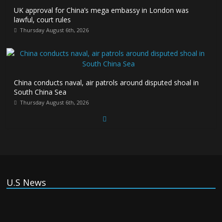
UK approval for China’s mega embassy in London was
lawful, court rules
Thursday August 6th, 2026
China conducts naval, air patrols around disputed shoal in
South China Sea
Thursday August 6th, 2026
Spain Regains Control of Enclave After Migrants Overrun It
Thursday August 6th, 2026
U.S News
US companies win billions in African data center deals in
direct competition with China