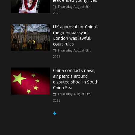
leak ended young lives
Thursday August 6th,
2026
UK approval for China’s
mega embassy in
London was lawful,
court rules
Thursday August 6th,
2026
China conducts naval,
air patrols around
disputed shoal in South
China Sea
Thursday August 6th,
2026
Spain Regains Control
of Enclave After
Migrants Overrun It
Thursday August 6th,