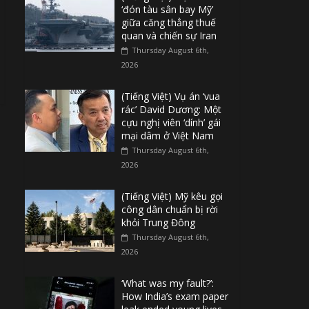
‘đón tàu sân bay Mỹ’
giữa căng thẳng thuế
quan và chiến sự Iran
Thursday August 6th,
2026
(Tiếng Việt) Vụ án ‘vua
rác’ David Dương: Một
cựu nghị viên ‘dính’ gái
mại dâm ở Việt Nam
Thursday August 6th,
2026
(Tiếng Việt) Mỹ kêu gọi
công dân chuẩn bị rời
khỏi Trung Đông
Thursday August 6th,
2026
‘What was my fault?’:
How India’s exam paper