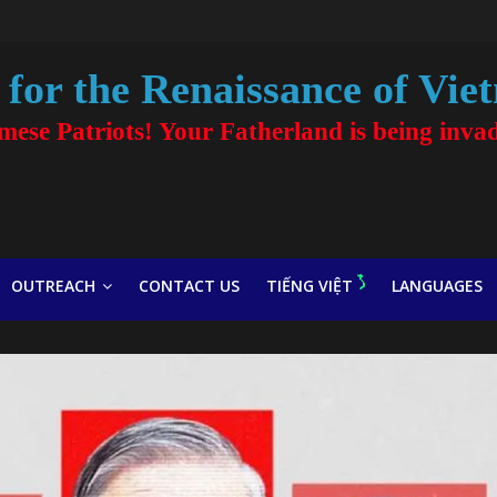
for the Renaissance of Vie
amese Patriots! Your Fatherland is being inva
OUTREACH
CONTACT US
TIẾNG VIỆT
LANGUAGES