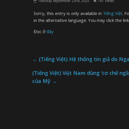
Tuesday September 23rd, 2025
781 Views
Sorry, this entry is only available in
Tiếng Việt
. F
in the alternative language. You may click the lin
Đọc ở
đây
←
(Tiếng Việt) Hệ thống tin giả do Nga
(Tiếng Việt) Việt Nam dùng ‘cơ chế ngâ
của Mỹ
→