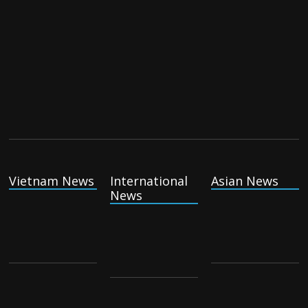
US companies win billions in African data center deals in
direct competition with China
Thursday August 6th, 2026
China, Russia, Iran and North Korea form ‘axis of
aggressors’ that could overwhelm US, book warns
Thursday August 6th, 2026
Vietnam News
International
Asian News
News
(Tiếng Việt) VinFast mất 400 triệu USD ưu đãi cho dự án nhà
máy xe điện tại Mỹ
Tuesday August 4th, 2026