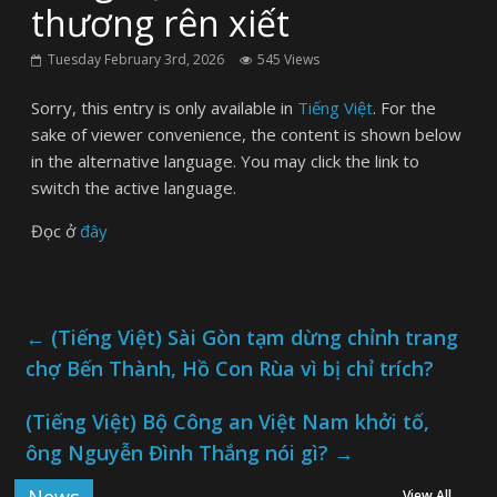
thương rên xiết
Tuesday February 3rd, 2026
545 Views
Sorry, this entry is only available in
Tiếng Việt
. For the
sake of viewer convenience, the content is shown below
in the alternative language. You may click the link to
switch the active language.
Đọc ở
đây
←
(Tiếng Việt) Sài Gòn tạm dừng chỉnh trang
chợ Bến Thành, Hồ Con Rùa vì bị chỉ trích?
(Tiếng Việt) Bộ Công an Việt Nam khởi tố,
ông Nguyễn Đình Thắng nói gì?
→
View All