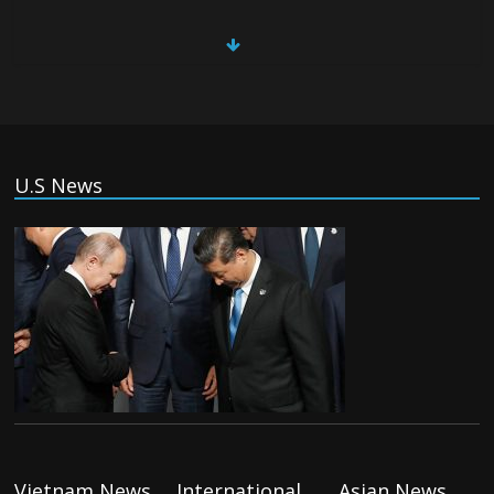
China, Russia, Iran and North Korea
form ‘axis of aggressors’ that could
overwhelm US, book warns
Thursday August 6th, 2026
(Tiếng Việt) VinFast mất 400 triệu USD
U.S News
ưu đãi cho dự án nhà máy xe điện tại Mỹ
Tuesday August 4th, 2026
(Tiếng Việt) Trung Quốc va chạm với
Philippines trong khi vẫn cứu thuyền viên
Việt Nam, vì sao?
Tuesday August 4th, 2026
(Tiếng Việt) Ba người thiệt mạng khi bom
phát nổ tại một nhà hàng ở Moscow,
theo truyền thông nhà nước
Vietnam News
International
Asian News