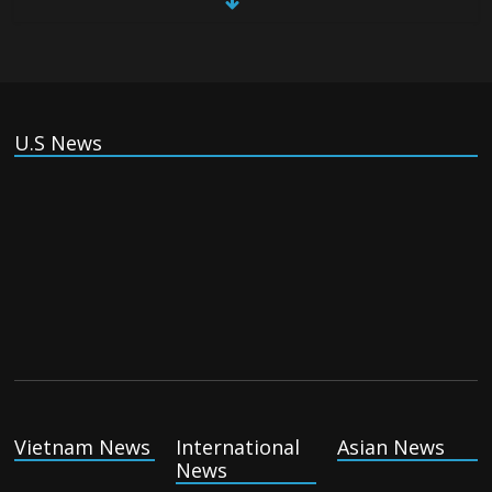
Thursday August 6th, 2026
China, Russia, Iran and North Korea
form ‘axis of aggressors’ that could
overwhelm US, book warns
U.S News
Thursday August 6th, 2026
(Tiếng Việt) VinFast mất 400 triệu USD
ưu đãi cho dự án nhà máy xe điện tại Mỹ
Tuesday August 4th, 2026
(Tiếng Việt) Trung Quốc va chạm với
Philippines trong khi vẫn cứu thuyền viên
Việt Nam, vì sao?
Tuesday August 4th, 2026
Vietnam News
International
Asian News
News