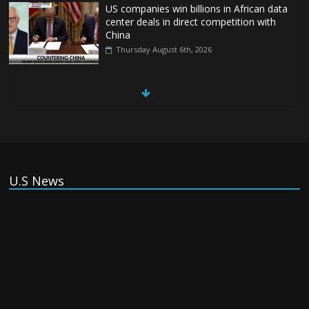
US companies win billions in African data
center deals in direct competition with
China
Thursday August 6th, 2026
China, Russia, Iran and North Korea
form ‘axis of aggressors’ that could
overwhelm US, book warns
Thursday August 6th, 2026
(Tiếng Việt) VinFast mất 400 triệu USD
U.S News
ưu đãi cho dự án nhà máy xe điện tại Mỹ
Tuesday August 4th, 2026
(Tiếng Việt) Trung Quốc va chạm với
Philippines trong khi vẫn cứu thuyền viên
Việt Nam, vì sao?
Tuesday August 4th, 2026