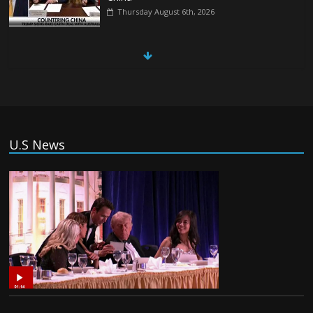
Thursday August 6th, 2026
China, Russia, Iran and North Korea
form ‘axis of aggressors’ that could
overwhelm US, book warns
Thursday August 6th, 2026
(Tiếng Việt) VinFast mất 400 triệu USD
U.S News
ưu đãi cho dự án nhà máy xe điện tại Mỹ
Tuesday August 4th, 2026
(Tiếng Việt) Trung Quốc va chạm với
Philippines trong khi vẫn cứu thuyền viên
Việt Nam, vì sao?
Tuesday August 4th, 2026
(Tiếng Việt) Ba người thiệt mạng khi bom