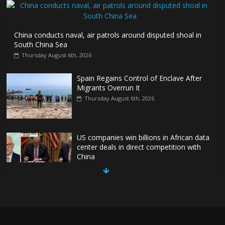
China conducts naval, air patrols around disputed shoal in
South China Sea
Thursday August 6th, 2026
Spain Regains Control of Enclave After
Migrants Overrun It
Thursday August 6th, 2026
US companies win billions in African data
center deals in direct competition with
China
Thursday August 6th, 2026
China, Russia, Iran and North Korea
form ‘axis of aggressors’ that could
overwhelm US, book warns