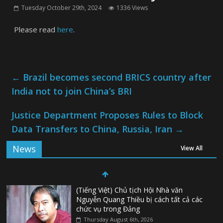
Tuesday October 29th, 2024
1336 Views
Please read
here
.
←
Brazil becomes second BRICS country after
India not to join China’s BRI
Justice Department Proposes Rules to Block
Data Transfers to China, Russia, Iran
→
News
View All
(Tiếng Việt) Chủ tịch Hội Nhà văn
Nguyễn Quang Thiều bị cách tất cả các
chức vụ trong Đảng
Thursday August 6th, 2026