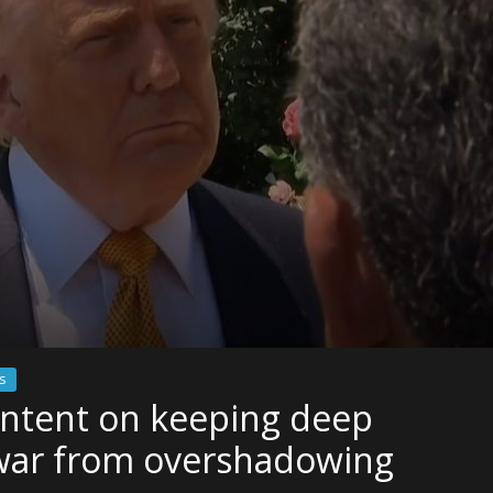
s
intent on keeping deep
 war from overshadowing