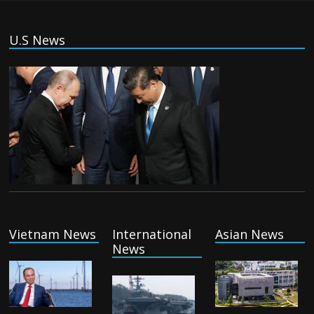
(Tiếng Việt) VinFast mất 400 triệu USD
U.S News
ưu đãi cho dự án nhà máy xe điện tại Mỹ
Tuesday August 4th, 2026
(Tiếng Việt) Trung Quốc va chạm với
Philippines trong khi vẫn cứu thuyền viên
Việt Nam, vì sao?
Tuesday August 4th, 2026
(Tiếng Việt) Ba người thiệt mạng khi bom
phát nổ tại một nhà hàng ở Moscow,
theo truyền thông nhà nước
Vietnam News
International
Asian News
Tuesday August 4th, 2026
News
(Tiếng Việt) Khủng hoảng di cư của Tây
Ban Nha đã tạo ra cơn bão chính trị như
thế nào