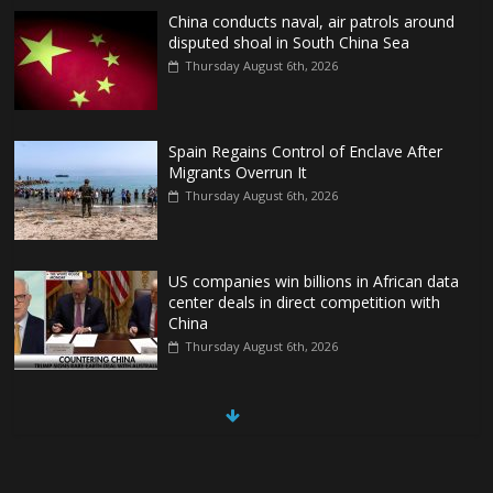
China conducts naval, air patrols around
disputed shoal in South China Sea
Thursday August 6th, 2026
Spain Regains Control of Enclave After
Migrants Overrun It
Thursday August 6th, 2026
US companies win billions in African data
center deals in direct competition with
China
Thursday August 6th, 2026
China, Russia, Iran and North Korea
form ‘axis of aggressors’ that could
overwhelm US, book warns
Thursday August 6th, 2026