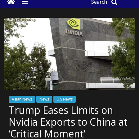
Search
Asian News
News
U.S News
Trump Eases Limits on
Nvidia Exports to China at
‘Critical Moment’