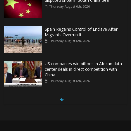
disputed shoal in South China Sea
Thursday August 6th, 2026
Spain Regains Control of Enclave After
Migrants Overrun It
Thursday August 6th, 2026
US companies win billions in African data
center deals in direct competition with
China
Thursday August 6th, 2026
China, Russia, Iran and North Korea
form ‘axis of aggressors’ that could
overwhelm US, book warns
Thursday August 6th, 2026