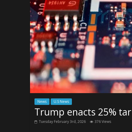
News
U.S News
Trump enacts 25% tari
Tuesday February 3rd, 2026
376 Views