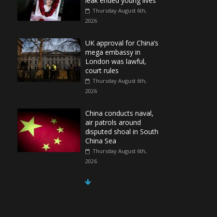
leak ended young lives
Thursday August 6th,
2026
UK approval for China’s
mega embassy in
London was lawful,
court rules
Thursday August 6th,
2026
China conducts naval,
air patrols around
disputed shoal in South
China Sea
Thursday August 6th,
2026
Spain Regains Control
of Enclave After
Migrants Overrun It
Thursday August 6th,