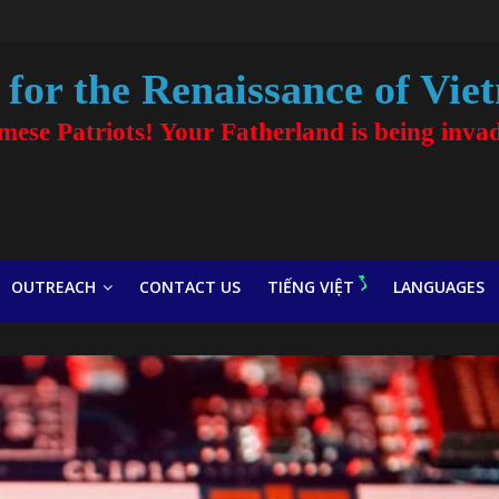
for the Renaissance of Vie
amese Patriots! Your Fatherland is being inva
OUTREACH
CONTACT US
TIẾNG VIỆT
LANGUAGES