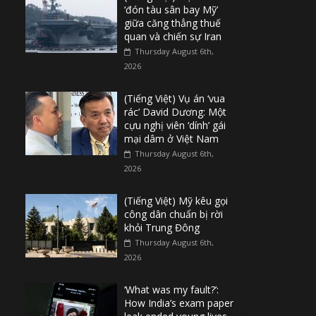
‘đón tàu sân bay Mỹ’
giữa căng thẳng thuế
quan và chiến sự Iran
Thursday August 6th,
2026
(Tiếng Việt) Vụ án ‘vua
rác’ David Dương: Một
cựu nghị viên ‘dính’ gái
mại dâm ở Việt Nam
Thursday August 6th,
2026
(Tiếng Việt) Mỹ kêu gọi
công dân chuẩn bị rời
khỏi Trung Đông
Thursday August 6th,
2026
‘What was my fault?’:
How India’s exam paper