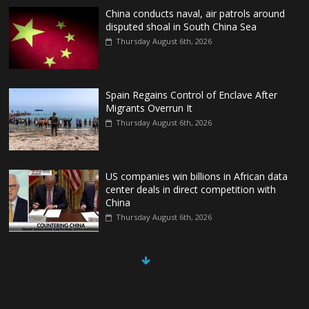
China conducts naval, air patrols around
disputed shoal in South China Sea
Thursday August 6th, 2026
Spain Regains Control of Enclave After
Migrants Overrun It
Thursday August 6th, 2026
US companies win billions in African data
center deals in direct competition with
China
Thursday August 6th, 2026
China, Russia, Iran and North Korea
form ‘axis of aggressors’ that could
overwhelm US, book warns
Thursday August 6th, 2026