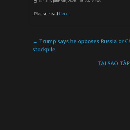
Tuesday June 9th, 2026
207 Views
Please read
here
←
Trump says he opposes Russia or Chi
stockpile
TẠI SAO TẬ