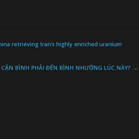
na retrieving Iran’s highly enriched uranium
P CẬN BÌNH PHẢI ĐẾN BÌNH NHƯỠNG LÚC NÀY?
→