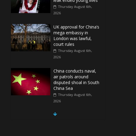
leak ended young lives
Thursday August 6th,
2026
UK approval for China’s
mega embassy in
London was lawful,
court rules
Thursday August 6th,
2026
China conducts naval,
air patrols around
disputed shoal in South
China Sea
Thursday August 6th,
2026
Spain Regains Control
of Enclave After
Migrants Overrun It
Thursday August 6th,