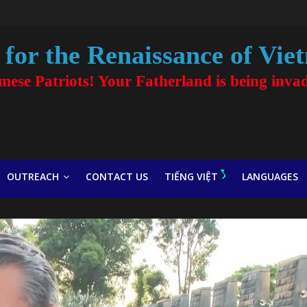
for the Renaissance of Vie
amese Patriots! Your Fatherland is being inva
OUTREACH
CONTACT US
TIẾNG VIỆT
LANGUAGES