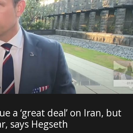
e a ‘great deal’ on Iran, but
ar, says Hegseth