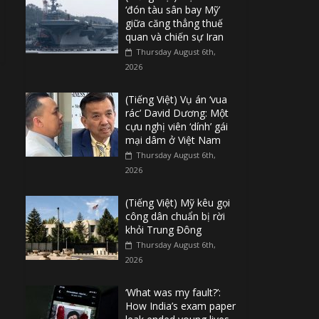
‘đón tàu sân bay Mỹ’
giữa căng thẳng thuế
quan và chiến sự Iran
Thursday August 6th,
2026
(Tiếng Việt) Vụ án ‘vua
rác’ David Dương: Một
cựu nghị viên ‘dính’ gái
mại dâm ở Việt Nam
Thursday August 6th,
2026
(Tiếng Việt) Mỹ kêu gọi
công dân chuẩn bị rời
khỏi Trung Đông
Thursday August 6th,
2026
‘What was my fault?’:
How India’s exam paper