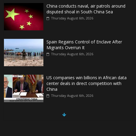
China conducts naval, air patrols around
disputed shoal in South China Sea
Thursday August 6th, 2026
Spain Regains Control of Enclave After
Migrants Overrun It
Thursday August 6th, 2026
US companies win billions in African data
center deals in direct competition with
China
Thursday August 6th, 2026
China, Russia, Iran and North Korea
form ‘axis of aggressors’ that could
overwhelm US, book warns
Thursday August 6th, 2026