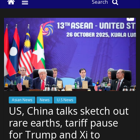
Search
Asian News
News
U.S News
US, China talks sketch out
rare earths, tariff pause
for Trump and Xi to