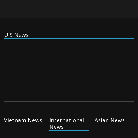
form ‘axis of aggressors’ that could
overwhelm US, book warns
Thursday August 6th, 2026
(Tiếng Việt) VinFast mất 400 triệu USD
U.S News
ưu đãi cho dự án nhà máy xe điện tại Mỹ
Tuesday August 4th, 2026
(Tiếng Việt) Trung Quốc va chạm với Philippines trong khi
vẫn cứu thuyền viên Việt Nam, vì sao?
Tuesday August 4th, 2026
Vietnam News
International
Asian News
News
(Tiếng Việt) Ba người thiệt mạng khi bom phát nổ tại một
nhà hàng ở Moscow, theo truyền thông nhà nước