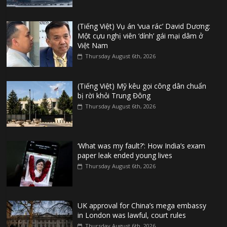
(Tiếng Việt) Vụ án ‘vua rác’ David Dương:
Một cựu nghị viên ‘dính’ gái mại dâm ở
Việt Nam
Thursday August 6th, 2026
(Tiếng Việt) Mỹ kêu gọi công dân chuẩn
bị rời khỏi Trung Đông
Thursday August 6th, 2026
‘What was my fault?’: How India’s exam
paper leak ended young lives
Thursday August 6th, 2026
UK approval for China’s mega embassy
in London was lawful, court rules
Thursday August 6th, 2026