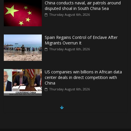
China conducts naval, air patrols around
disputed shoal in South China Sea
Thursday August 6th, 2026
Spain Regains Control of Enclave After
Migrants Overrun It
Thursday August 6th, 2026
US companies win billions in African data
center deals in direct competition with
China
Thursday August 6th, 2026
China, Russia, Iran and North Korea
form ‘axis of aggressors’ that could
overwhelm US, book warns
Thursday August 6th, 2026