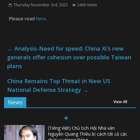
Thursday November 3rd, 2022
2466 Views
Please read
here
.
←
Analysis-Need for speed: China Xi’s new
generals offer cohesion over possible Taiwan
plans
China Remains Top Threat in New US
National Defense Strategy
→
News
View All
(Tiếng Việt) Chủ tịch Hội Nhà văn
Nguyễn Quang Thiều bị cách tất cả các
chức vụ trong Đảng