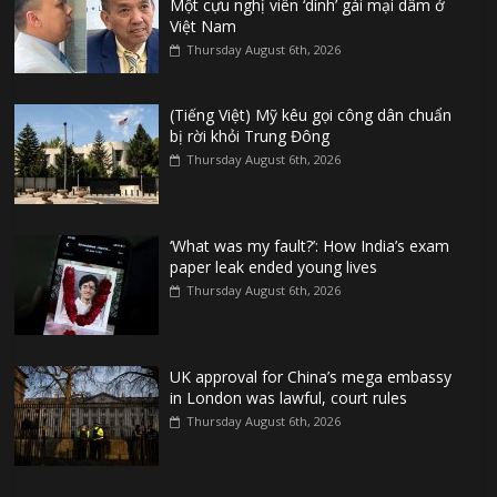
Một cựu nghị viên ‘dính’ gái mại dâm ở
Việt Nam
Thursday August 6th, 2026
(Tiếng Việt) Mỹ kêu gọi công dân chuẩn
bị rời khỏi Trung Đông
Thursday August 6th, 2026
‘What was my fault?’: How India’s exam
paper leak ended young lives
Thursday August 6th, 2026
UK approval for China’s mega embassy
in London was lawful, court rules
Thursday August 6th, 2026