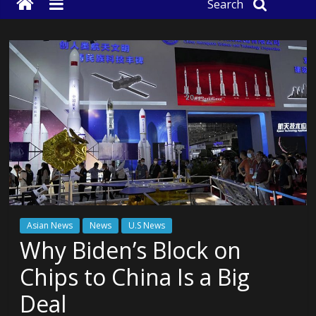
Search
Asian News
News
U.S News
Why Biden’s Block on
Chips to China Is a Big
Deal