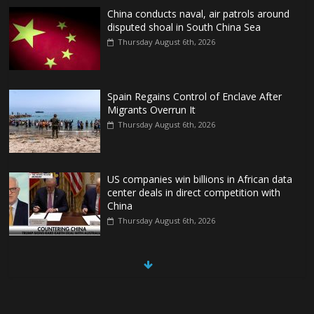
China conducts naval, air patrols around
disputed shoal in South China Sea
Thursday August 6th, 2026
Spain Regains Control of Enclave After
Migrants Overrun It
Thursday August 6th, 2026
US companies win billions in African data
center deals in direct competition with
China
Thursday August 6th, 2026
China, Russia, Iran and North Korea
form ‘axis of aggressors’ that could
overwhelm US, book warns
Thursday August 6th, 2026