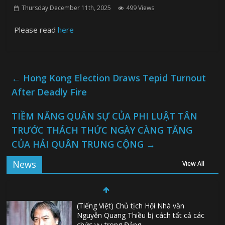
Thursday December 11th, 2025
499 Views
Please read
here
←
Hong Kong Election Draws Tepid Turnout
After Deadly Fire
TIỀM NĂNG QUÂN SỰ CỦA PHI LUẬT TÂN
TRƯỚC THÁCH THỨC NGÀY CÀNG TĂNG
CỦA HẢI QUÂN TRUNG CỘNG
→
News
View All
(Tiếng Việt) Chủ tịch Hội Nhà văn
Nguyễn Quang Thiều bị cách tất cả các
chức vụ trong Đảng