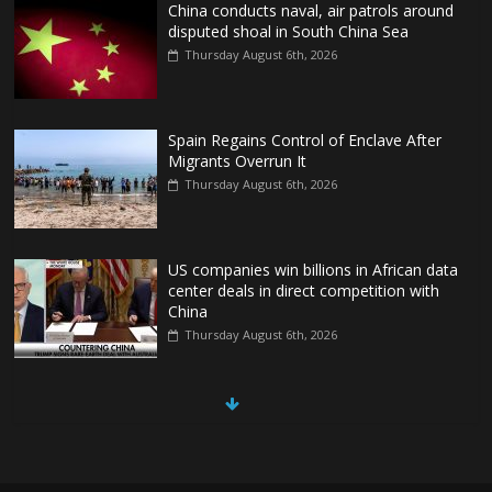
China conducts naval, air patrols around
disputed shoal in South China Sea
Thursday August 6th, 2026
Spain Regains Control of Enclave After
Migrants Overrun It
Thursday August 6th, 2026
US companies win billions in African data
center deals in direct competition with
China
Thursday August 6th, 2026
China, Russia, Iran and North Korea
form ‘axis of aggressors’ that could
overwhelm US, book warns
Thursday August 6th, 2026