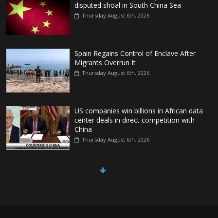
disputed shoal in South China Sea
Thursday August 6th, 2026
Spain Regains Control of Enclave After
Migrants Overrun It
Thursday August 6th, 2026
US companies win billions in African data
center deals in direct competition with
China
Thursday August 6th, 2026
China, Russia, Iran and North Korea
form ‘axis of aggressors’ that could
overwhelm US, book warns
Thursday August 6th, 2026