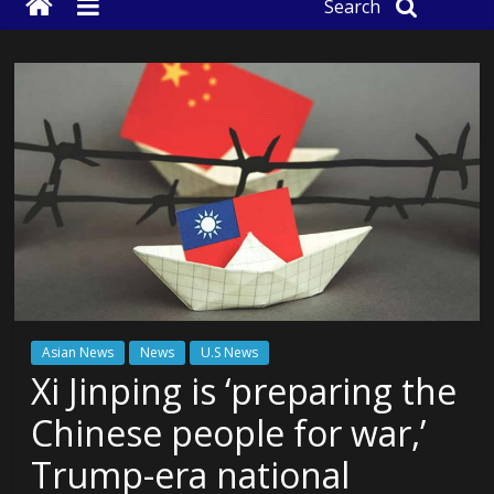
Search
Asian News
News
U.S News
Xi Jinping is ‘preparing the
Chinese people for war,’
Trump-era national